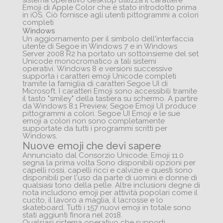
sistema operativo desktop utilizza il carattere
Emoji di Apple Color che è stato introdotto prima
in iOS. Ciò fornisce agli utenti pittogrammi a colori
completi
Windows
Un aggiornamento per il simbolo dell'interfaccia
utente di Segoe in Windows 7 e in Windows
Server 2008 R2 ha portato un sottoinsieme del set
Unicode monocromatico a tali sistemi
operativi. Windows 8 e versioni successive
supporta i caratteri emoji Unicode completi
tramite la famiglia di caratteri Segoe UI di
Microsoft. I caratteri Emoji sono accessibili tramite
il tasto "smiley" della tastiera su schermo. A partire
da Windows 8.1 Preview, Segoe Emoji UI produce
pittogrammi a colori. Segoe UI Emoji e le sue
emoji a colori non sono completamente
supportate da tutti i programmi scritti per
Windows.
Nuove emoji che devi sapere
Annunciato dal Consorzio Unicode, Emoji 11.0
segna la prima volta Sono disponibili opzioni per
capelli rossi, capelli ricci e calvizie e questi sono
disponibili per l'uso da parte di uomini e donne di
qualsiasi tono della pelle. Altre inclusioni degne di
nota includono emoji per attività popolari come il
cucito, il lavoro a maglia, il lacrosse e lo
skateboard. Tutti i 157 nuovi emoji in totale sono
stati aggiunti finora nel 2018.
Qualsiasi sistema operativo che supporti