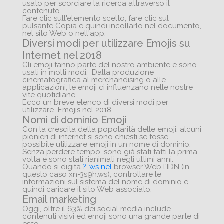
usato per scorciare la ricerca attraverso il
contenuto.
Fare clic sull'elemento scelto, fare clic sul
pulsante Copia e quindi incollarlo nel documento,
nel sito Web o nell'app.
Diversi modi per utilizzare Emojis su
Internet nel 2018
Gli emoji fanno parte del nostro ambiente e sono
usati in molti modi. Dalla produzione
cinematografica al merchandising o alle
applicazioni, le emoji ci influenzano nelle nostre
vite quotidiane.
Ecco un breve elenco di diversi modi per
utilizzare
Emojis nel 2018
Nomi di dominio Emoji
Con la crescita della popolarità delle emoji, alcuni
pionieri di internet si sono chiesti se fosse
possibile utilizzare emoji in un nome di dominio.
Senza perdere tempo, sono già stati fatti la prima
volta e sono stati rianimati negli ultimi anni.
Quando si digita
? .ws nel
browser Web l'IDN (in
questo caso xn-3s9h.ws), controllare le
informazioni sul sistema del nome di dominio e
quindi caricare il sito Web associato.
Email marketing
Oggi, oltre il 63% dei social media include
contenuti visivi ed emoji sono una grande parte di