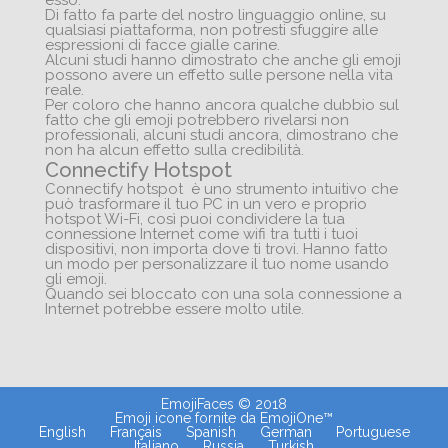
esso.
Di fatto fa parte del nostro linguaggio online, su
qualsiasi piattaforma, non potresti sfuggire alle
espressioni di facce gialle carine.
Alcuni studi hanno dimostrato che anche gli emoji
possono avere un effetto sulle persone nella vita
reale.
Per coloro che hanno ancora qualche dubbio sul
fatto che gli emoji potrebbero rivelarsi non
professionali, alcuni studi ancora, dimostrano che
non ha alcun effetto sulla credibilità.
Connectify Hotspot
Connectify hotspot è uno strumento intuitivo che
può trasformare il tuo PC in un vero e proprio
hotspot Wi-Fi, così puoi condividere la tua
connessione Internet come wifi tra tutti i tuoi
dispositivi, non importa dove ti trovi. Hanno fatto
un modo per personalizzare il tuo nome usando
gli emoji.
Quando sei bloccato con una sola connessione a
Internet potrebbe essere molto utile.
EmojiFaces © 2018
Emoji icone fornite da EmojiOne™
English
Français
Spanish
German
Portuguese
Italiano
Russia
Turkish