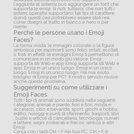
l'aggiunta al sistema può aggiungere un font che
supporta le emoji. Si noti, tuttavia, che non tutti i
sistemi operativi supportano tali tipi di carattere,
quindi questi casi potrebbero essere stati resi
come disegni al tratto in bianco e nero o per
niente.
Perché le persone usano i Emoji
Faces?
La forma vivida, le immagini colorate o la figura
simbolica per esprimerti sono felici, irritati, eccitati
o tristi. In effetti, le immagini Emoji ti permettono di
comunicare in un modo più veloce. Emoji
supporta siti Web e app Emoji supporta siti Web e
app. Emoji in un unico luogo: Emoji in un unico
luogo, Emoji in un unico luogo. Hai mai avuto
bisogno di Emoji per PC? Il nostro servizio risolve
anche questo problema.
Suggerimenti su come utilizzare i
Emoji Faces
Tutti i tipi di animali sono suddivisi nelle seguenti
categorie: animali e piante, fiori e fiori, moda e
accessori, cibo e bevande, sport, giochi e hobby,
edifici, noleggi e punti di riferimento, trasporti, libri
, buste e articoli di cancelleria, tecnologia, numeri
e lettere, segni zodiacali e frecce, simboli e altri
Emoji.
Cerca con i tasti Ctrl + F nei tuoi PC. Ctrl + F è