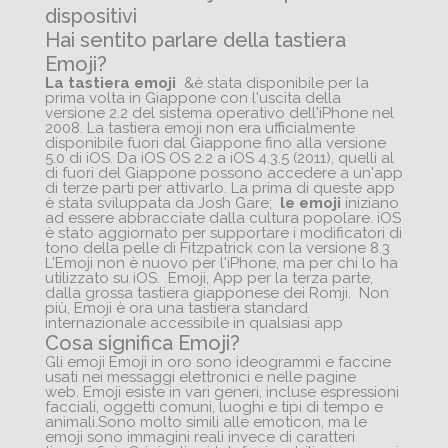
dispositivi
Hai sentito parlare della tastiera
Emoji?
La
tastiera emoji
&è stata disponibile per la
prima volta in Giappone con l'uscita della
versione 2.2 del sistema operativo dell'iPhone nel
2008. La tastiera emoji non era ufficialmente
disponibile fuori dal Giappone fino alla versione
5.0 di iOS. Da iOS OS 2.2 a iOS 4.3.5 (2011), quelli al
di fuori del Giappone possono accedere a un'app
di terze parti per attivarlo. La prima di queste app
è stata sviluppata da Josh Gare;
le emoji
iniziano
ad essere abbracciate dalla cultura popolare. iOS
è stato aggiornato per supportare i modificatori di
tono della pelle di Fitzpatrick con la versione 8.3
L'Emoji non è nuovo per l'iPhone, ma per chi lo ha
utilizzato su iOS. Emoji, App per la terza parte,
dalla grossa tastiera giapponese dei Romji. Non
più, Emoji è ora una tastiera standard
internazionale accessibile in qualsiasi app
Cosa significa Emoji?
Gli emoji Emoji in oro sono ideogrammi e faccine
usati nei messaggi elettronici e nelle pagine
web. Emoji esiste in vari generi, incluse espressioni
facciali, oggetti comuni, luoghi e tipi di tempo e
animali.Sono molto simili alle emoticon, ma le
emoji sono immagini reali invece di caratteri