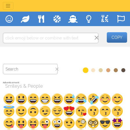
COPY
Advertisement
Smileys & People