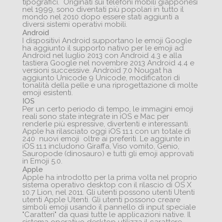
tipografici. Originati sui telefoni mobili giapponesi
nel 1999, sono diventati più popolari in tutto il
mondo nel 2010 dopo essere stati aggiunti a
diversi sistemi operativi mobili.
Android
I dispositivi Android supportano le emoji Google
ha aggiunto il supporto nativo per le emoji ad
Android nel luglio 2013 con Android 4.3 e alla
tastiera Google nel novembre 2013 Android 4.4 e
versioni successive. Android 7.0 Nougat ha
aggiunto Unicode 9 Unicode, modificatori di
tonalità della pelle e una riprogettazione di molte
emoji esistenti.
IOS
Per un certo periodo di tempo, le immagini emoji
reali sono state integrate in iOS e Mac per
renderle più espressive, divertenti e interessanti.
Apple ha rilasciato oggi iOS 11.1 con un totale di
240
nuovi emoji
oltre ai preferiti. Le aggiunte in
iOS 11.1 includono Giraffa, Viso vomito, Genio,
Sauropode (dinosauro) e tutti gli emoji approvati
in Emoji 5.0.
Apple
Apple ha introdotto per la prima volta nel proprio
sistema operativo desktop con il rilascio di OS X
10.7 Lion, nel 2011. Gli utenti possono utenti Utenti
utenti Apple Utenti. Gli utenti possono creare
simboli emoji usando il pannello di input speciale
"Caratteri" da quasi tutte le applicazioni native. Il